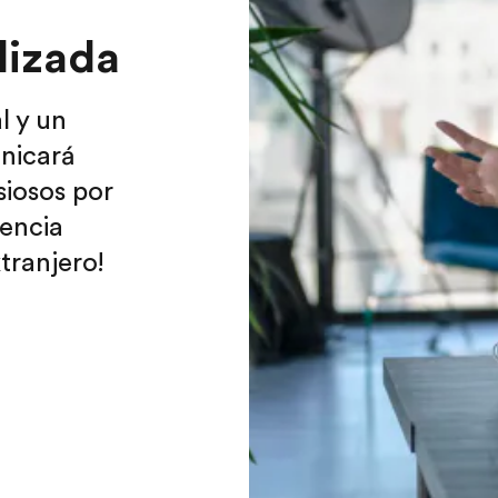
lizada
l y un
nicará
siosos por
iencia
tranjero!