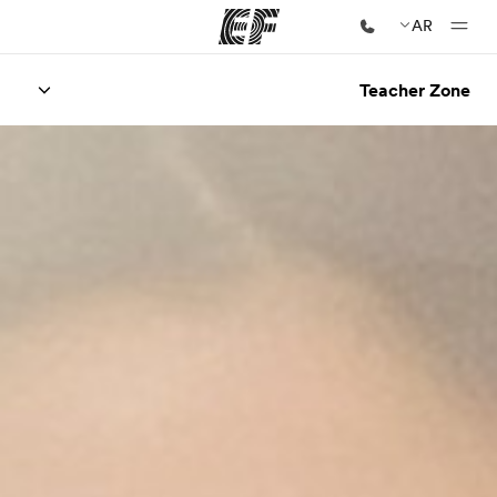
AR
Teacher Zone
الصفحة الرئيسية
أهلا بكم في إي أف
برامج
شاهد كل ما نقوم به
مكاتب
أعثر على مكتب قريب منك
نبذة عنا
من نحن
وظائف
إنضم إلى الفريق