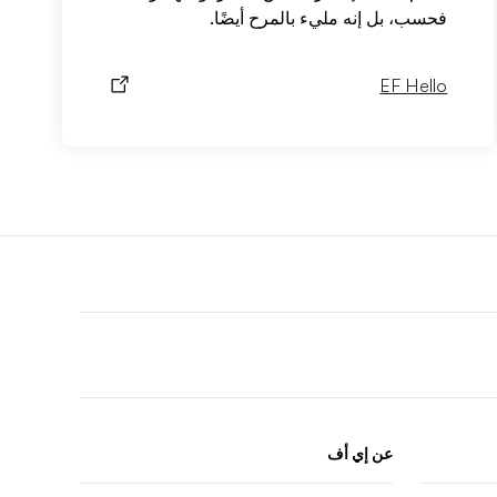
فحسب، بل إنه مليء بالمرح أيضًا.
EF Hello
F
r
عن إي أف