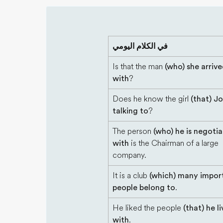
في الكلام اليومي
Is that the man
(who) she arriv
with
?
Does he know the girl
(that) Jo
talking to
?
The person
(who) he is negotia
with
is the Chairman of a large
company.
It is a club
(which) many impor
people belong to
.
He liked the people
(that) he l
with
.