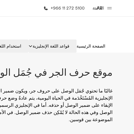
AR
القائمة
+966 11 272 5100
الصفحة الرئيسية
برامج
الصفحة الرئيسية
قواعد اللغة الإنجليزية
استخدام اللغة
أهلا بكم في إي أف
شاهد كل ما ن
موقع حرف الجر في جُمَل ال
غالبًا ما تحتوي جُمَل الوصل على حروف جر، ويكون ضمير ا
الإنجليزية المُسْتَخْدَمة في الحياة اليومية، يتم عادةً وضع 
الإبقاء على ضمير الوصل أو حذفه. أما في الإنجليزي الرس
الوصل وفي هذه الحالة لا يُمْكِن حذف ضمير الوصل. في الأمث
الموضوعة بين قوسين.