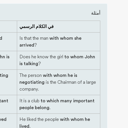
أمثلة
في الكلام الرسمي
ed
Is that the man
with whom she
arrived
?
hn is
Does he know the girl
to whom John
is talking
?
ting
The person
with whom he is
negotiating
is the Chairman of a large
company.
tant
It is a club
to which many important
people belong
.
ived
He liked the people
with whom he
lived
.