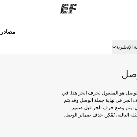
مصادر لت
مكاتب
نب
 الإنجليزية
قوم به
أعثر على مكتب قريب منك
م
وصل
لوصل هو المفعول لحرف الجر هذا. في
حرف الجر في نهاية جملة الوصل وقد يتم
مي، يتم وضع حرف الجر قبل ضمير
لة التالية، يُمْكِن حذف ضمائر الوصل