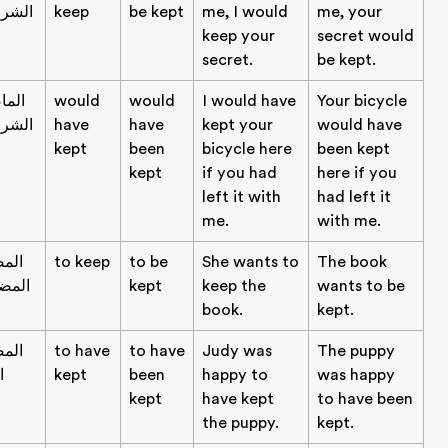
me, your
me, I would
be kept
keep
الشرطي
keep your
secret would
secret.
be kept.
Your bicycle
I would have
would
would
الماضي
would have
kept your
have
have
الشرطي
kept
been
bicycle here
been kept
kept
if you had
here if you
left it with
had left it
me.
with me.
The book
She wants to
to be
to keep
المصدر
wants to be
keep the
kept
المضارع
book.
kept.
The puppy
Judy was
to have
to have
المصدر
was happy
happy to
been
kept
التام
kept
have kept
to have been
the puppy.
kept.