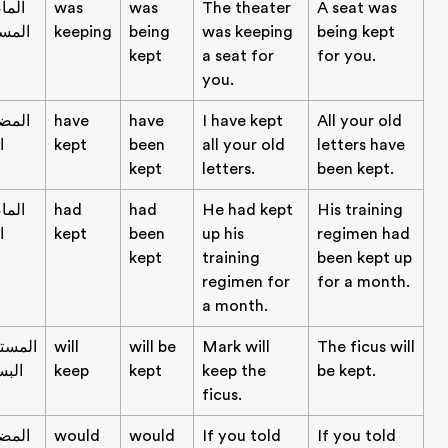
A seat was
The theater
was
was
الماضي
being kept
was keeping
being
keeping
المستمر
kept
a seat for
for you.
you.
All your old
I have kept
have
have
المضارع
letters have
all your old
been
kept
التام
kept
letters.
been kept.
His training
He had kept
had
had
الماضي
regimen had
up his
been
kept
التام
kept
training
been kept up
regimen for
for a month.
a month.
The ficus wil
Mark will
will be
will
المستقبل
be kept.
keep the
kept
keep
البسيط
ficus.
If you told
If you told
would
would
المضارع