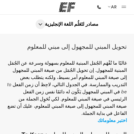
AR
مصادر لتَعَلُم اللغة الإنجليزية
الصفحة الرئيسية
أهلا بكم في إي أف
ويل المبني للمجهول إلى مبني للمعلوم
برامج
شاهد كل ما نقوم به
لبًا ما تُفْهَم الجُمَل المبنية للمعلوم بسهولة وسرعة عن الجُمَل
مبنية للمجهول. إن تحويل الجُمَل من صيغة المبني للمجهول
مكاتب
ى صيغة المبني للمعلوم أمر بسيط، ولكنه يتطلب بعض
أعثر على مكتب قريب منك
تدريب والممارسة. في الجدول التالي، لاحِظ أن زمن الفعل
to
في المبني للمجهول يَكُون له دائمًا نفس زمن الفعل
نبذة عنا
رئيسي في صيغة المبني للمعلوم. لكي تُحَوِل الجملة من
من نحن
غة المبني للمجهول إلى صيغة المبني للمعلوم، عليك أن تضع
فاعل في بداية الجملة.
وظائف
تبر معلوماتك
إنضم إلى الفريق