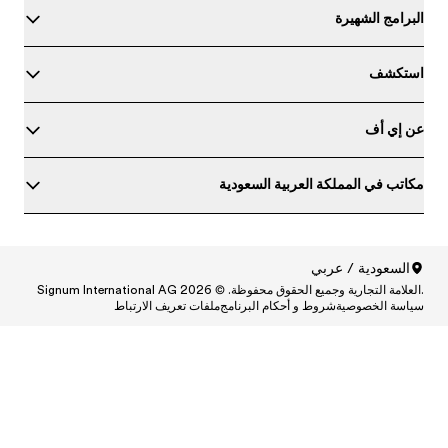
برامج الشهيرة
تكشف
 إي أف
اتب في المملكة العربية السعودية
السعودية / عربي
لامة التجارية وجميع الحقوق محفوظة. © Signum International AG 2026
North America
/
Canada / Engli
اسة الخصوصية
شروط و أحكام البرنامج
ملفات تعريف الارتباط
North America
/
Canada / França
North America
/
México / Españ
North America
/
United States / Engli
Central and South America
/
Argentina / Españ
Central and South America
/
Brasil / Portugu
Central and South America
/
Chile / Españ