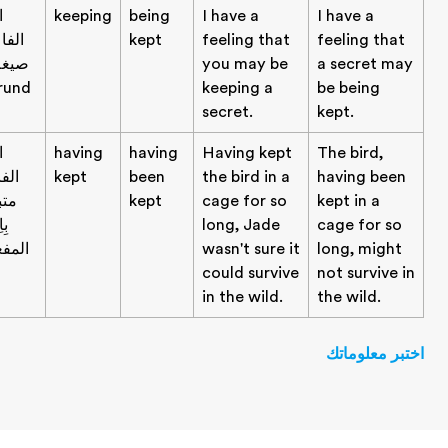
I have a
I have a
being
keeping
اسم
feeling that
feeling that
kept
الفاعل؛
a secret may
you may be
صيغة الـ
Gerund
keeping a
be being
secret.
kept.
The bird,
Having kept
having
having
اسم
having been
the bird in a
been
kept
الفاعل
kept in a
cage for so
kept
متبوعًا
cage for so
long, Jade
بِاِسم
long, might
wasn't sure it
المفعول
could survive
not survive i
in the wild.
the wild.
تبر معلوماتك