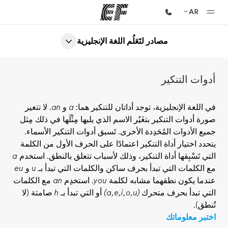
AR
مصادر لتَعَلُم اللغة الإنجليزية
الصفحة الرئيسية
أهلا بكم في إي أف
أدوات التنكير
برامج
شاهد كل ما نقوم به
في اللغة الإنجليزية، توجد أداتان للتنكير هما:
a
و
an
. لا تتغير
صورة أدوات التنكير بتغَيُر الاسم الذي يليها مِثْلَها في ذلك مِثل
مكاتب
جميع الأدوات المُحَدِدة الأخرى. تَسبق أدوات التنكير الأسماء.
أعثر على مكتب قريب منك
يتحدد اختيار أداة التنكير اعتمادًا على الحرف الأول من الكلمة
التي تَسْبِقها أداة التنكير، وذلك لأسباب تتعلق بالنطق. استخدم
a
نبذة عنا
مع الكلمات التي تبدأ بحرف ساكن والكلمات التي تبدأ بـ
u
و
eu
من نحن
عندما يكون نطقهما مشابه لكلمة
you
. استخدِم
an
مع الكلمات
التي تبدأ بحرف متحرك
(a,e,i,o,u)
أو التي تبدأ بـ
h
صامتة (لا
وظائف
تُنطق).
إنضم إلى الفريق
اختبر معلوماتك