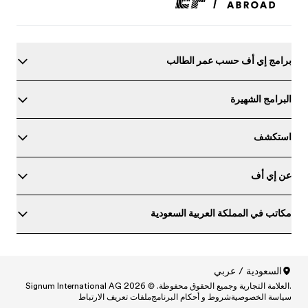
برامج إي أف حسب عمر الطالب
البرامج الشهيرة
استكشف
عن إي أف
مكاتب في المملكة العربية السعودية
حدد مستواك في اللغة الإنجليزية
السعودية / عربي
.العلامة التجارية وجميع الحقوق محفوظة. © Signum International AG 2026
North America
/
Canada / English
سياسة الخصوصية
شروط و أحكام البرنامج
ملفات تعريف الارتباط
North America
/
Canada / Français