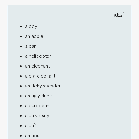
أمثلة
a boy
an apple
a car
a helicopter
an elephant
a big elephant
an itchy sweater
an ugly duck
a european
a university
a unit
an hour