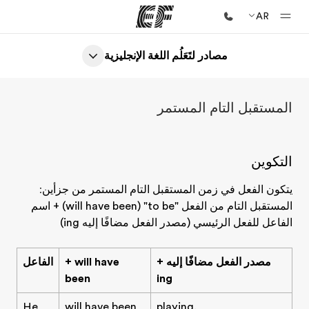
AR
مصادر لتَعَلُم اللغة الإنجليزية
الصفحة الرئيسية
أهلا بكم في إي أف
المستقبل التام المستمر
برامج
شاهد كل ما نقوم به
التكوين
مكاتب
أعثر على مكتب قريب منك
يتكون الفعل في زمن المستقبل التام المستمر من جزأين:
المستقبل التام من الفعل
(will have been) "to be"
+ اسم
نبذة عنا
الفاعل للفعل الرئيسي (مصدر الفعل مضافًا إليه ing)
من نحن
مصدر الفعل مضافًا إليه
+
+ will have
الفاعل
وظائف
been
ing
إنضم إلى الفريق
He
will have been
playing.