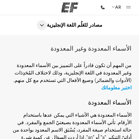
AR
مصادر لتَعَلُم اللغة الإنجليزية
الصفحة الرئيسية
أهلا بكم في إي أف
الأسماء المعدودة وغير المعدودة
برامج
شاهد كل ما نقوم به
من المهم أن تكون قادراً على التمييز بين الأسماء المعدودة
وغير المعدودة في اللغة الإنجليزية، وذلك لاختلاف المُحَدِدَات
مكاتب
(الأدوات والضمائر) وصيغ الأفعال التي تستخدم مع كل منهم.
أعثر على مكتب قريب منك
اختبر معلوماتك
نبذة عنا
الأسماء المعدودة
من نحن
الأسماء المعدودة هي الأشياء التي يمكن عدها باستخدام
وظائف
الأرقام. تأتي الأسماء المعدودة بصيغتيّ الجمع والمفرد. في
إنضم إلى الفريق
حالة استخدام صيغة المفرد، يُسْبَق الاسم المعدود بواحدة من
أداتيّ التنكير "a" أو "an". إذا أردت السؤال عن كمية شيء