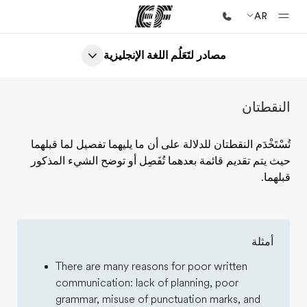
AR
مصادر لتَعَلُم اللغة الإنجليزية
الصفحة الرئيسية
أهلا بكم في إي أف
النقطتان
برامج
شاهد كل ما نقوم به
تُسْتَخْدَم النقطتان للدلالة على أن ما يليهما تفصيل لما قبلهما
حيث يتم تقديم قائمة بعدهما تُفَصِل أو توضح الشيء المذكور
مكاتب
قبلهما.
أعثر على مكتب قريب منك
نبذة عنا
من نحن
أمثلة
وظائف
There are many reasons for poor written
communication: lack of planning, poor
إنضم إلى الفريق
grammar, misuse of punctuation marks, and