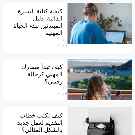
كيفية كتابة السيرة
الذاتية: دليل
المبتدئين لبدء الحياة
المهنية
min
3
كيف تبدأ مسارك
المهني كرحالة
رقمي؟
min
6
كيف تكتب خطاب
التقديم لعمل جديد
بالشكل المثالي؟