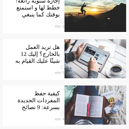
إجازة سنوية رائعة!
خطط لها و استمتع
بوقتك كما ينبغي
min
5
هل تريد العمل
بالخارج؟ إليك 12
شيئًا عليك القيام به
min
5
كيفية حفظ
المفردات الجديدة
بسرعة: 9 نصائح
min
4