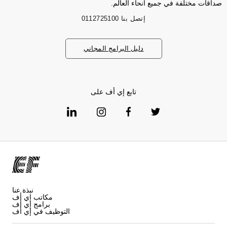
صداقات مختلفة في جميع أنحاء العالم.
إتصل بنا
0112725100
دليل البرامج المجاني
تابع إي أف على
نبذة عنا
مكاتب إي أف
برامج إي أف
التوظيف في إي أف