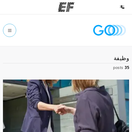
الصفحة الرئيسية
أهلا بكم في إي أف
برامج
وظيفة
شاهد كل ما نقوم به
posts
35
مكاتب
أعثر على مكتب قريب منك
نبذة عنا
من نحن
وظائف
إنضم إلى الفريق