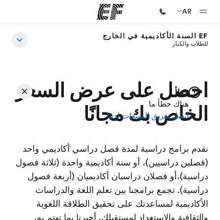
AR
EF السنة الأكاديمية في الخارج
للطلاب والكبار
الصفحة الرئيسية
أهلا بكم في إي أف
برامج
احصل على عرض السعر
خطأ
شاهد كل ما نقوم به
هناك خطأ ما
الخاص بك مجانًا
اتصل بفريق المبيعات لدينا
مكاتب
أعثر على مكتب قريب منك
نقدم برامج دراسية لمدة فصل دراسي أكاديمي واحد
نبذة عنا
(فصلين دراسيين)، أو سنة أكاديمية واحدة (ثلاثة فصول
من نحن
دراسية)،أو فصلان دراسيان أكاديميان (أربعة فصول
وظائف
دراسية). تجمع برامجنا بين تعلم اللغة والدراسات
الأكاديمية لمساعدتك على تحقيق الطلاقة اللغوية
إنضم إلى الفريق
والثقافية والاستعداد لمستقبلك. أخبرنا بما تهتم به،