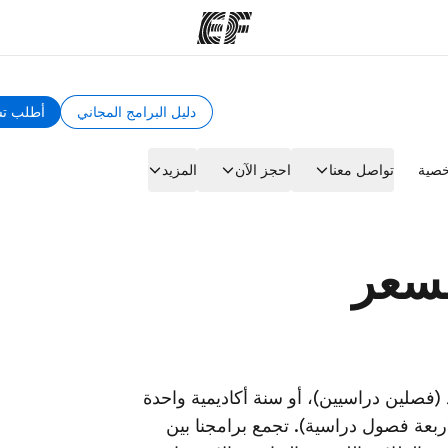
دليل البرامج المجاني
أطلب تس
مكاتب
نب
صية
تواصل معنا
احجز الآن
المزيد
قوم به
أعثر على مكتب قريب منك
م
سعر
فصلين دراسيين)، أو سنة أكاديمية واحدة
أربعة فصول دراسية). تجمع برامجنا بين