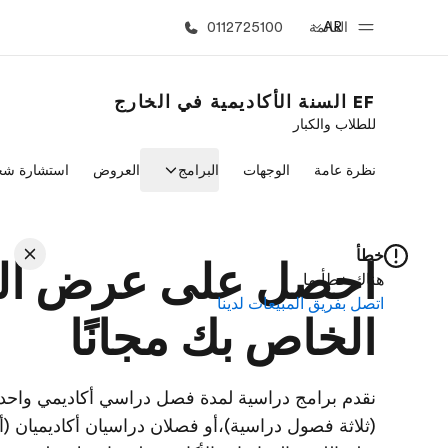
AR
القائمة
0112725100
EF السنة الأكاديمية في الخارج
للطلاب والكبار
الصفحة الرئيسية
برامج
نظرة عامة
الوجهات
البرامج
العروض
استشارة شخ
أهلا بكم في إي أف
شاهد كل ما ن
خطأ
احصل على عرض ال
هناك خطأ ما
اتصل بفريق المبيعات لدينا
الخاص بك مجانًا
نقدم برامج دراسية لمدة فصل دراسي أكاديمي واحد (
(ثلاثة فصول دراسية)،أو فصلان دراسيان أكاديميان (