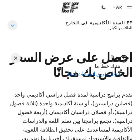
AR
EF السنة الأكاديمية في الخارج
للطلاب والكبار
الصفحة الرئيسية
أهلا بكم في إي أف
برامج
احصل على عرض السعر
خطأ
شاهد كل ما نقوم به
هناك خطأ ما
الخاص بك مجانًا
اتصل بفريق المبيعات لدينا
مكاتب
أعثر على مكتب قريب منك
نقدم برامج دراسية لمدة فصل دراسي أكاديمي واحد
نبذة عنا
(فصلين دراسيين)، أو سنة أكاديمية واحدة (ثلاثة فصول
من نحن
دراسية)،أو فصلان دراسيان أكاديميان (أربعة فصول
وظائف
دراسية). تجمع برامجنا بين تعلم اللغة والدراسات
الأكاديمية لمساعدتك على تحقيق الطلاقة اللغوية
إنضم إلى الفريق
والثقافية والاستعداد لمستقبلك. أخبرنا بما تهتم به،