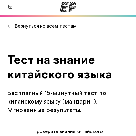
Вернуться ко всем тестам
Главная
Добро пожаловать в EF
Программы
Тест на знание
Все курсы и программы EF
китайского языка
Офисы
Найти ближайший офис
Бесплатный 15-минутный тест по
О нас
китайскому языку (мандарин).
Кто мы
Мгновенные результаты.
Карьера
Присоединиться к нашей команде
Проверить знания китайского