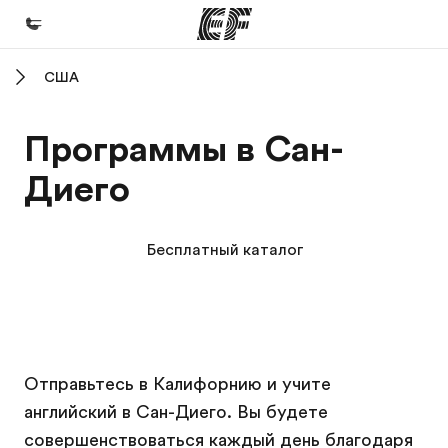
США
Главная
Добро пожаловать в EF
Программы в Сан-
Программы
Диего
Все курсы и программы EF
Офисы
Бесплатный каталог
Найти ближайший офис
О нас
Кто мы
Кампус EF
Кампус EF
Карьера
Отправьтесь в Калифорнию и учите
английский в Сан-Диего. Вы будете
Присоединиться к нашей команде
совершенствоваться каждый день благодаря