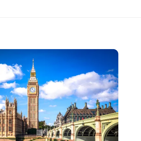
О нас
Карьера
то мы
Присоединиться к нашей
команде