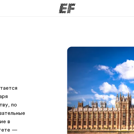
аммы
Офисы
программы
Найти ближайший офис
К
итается
аря
тву, по
вательные
ие в
итете —