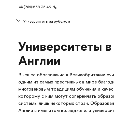
7 (701) 958 35 46
Меню
Университеты за рубежом
Главная
Прогр
Университеты в
Добро пожаловать в EF
Все курсы и 
EF
Англии
Высшее образование в Великобритании сч
одним из самых престижных в мире благод
многовековым традициям обучения и качес
которому с ним могут соперничать образо
системы лишь некоторых стран. Образован
Англии в именитом колледже или универс