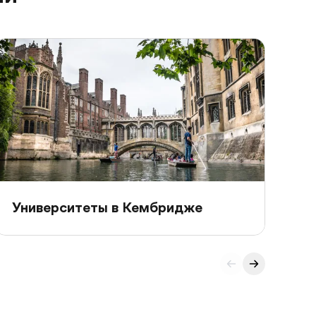
Университеты в Кембридже
Ун