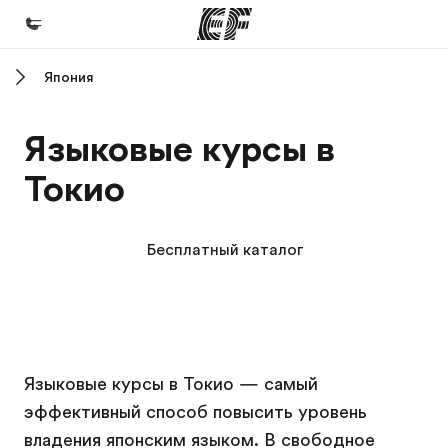
Япония
Главная
Добро пожаловать в EF
Языковые курсы в
Программы
Токио
Все курсы и программы EF
Офисы
Бесплатный каталог
Найти ближайший офис
О нас
Кто мы
Кампус EF
Кампус EF
Карьера
Языковые курсы в Токио — самый
эффективный способ повысить уровень
Присоединиться к нашей команде
владения японским языком. В свободное