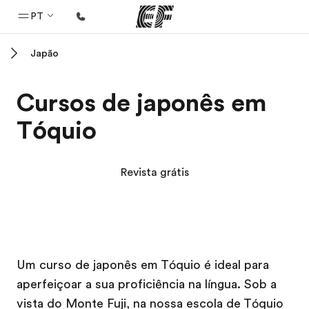
PT
Japão
Início
Bem-vindo à EF
Cursos de japonês em
Programas
Tóquio
Saiba tudo que oferecemos
Escritórios
Revista grátis
Encontre um escritório
Sobre nós
Quem somos
Campus EF
Campus EF
Carreiras
Um curso de japonês em Tóquio é ideal para
aperfeiçoar a sua proficiência na língua. Sob a
Junte-se a nós
vista do Monte Fuji, na nossa escola de Tóquio