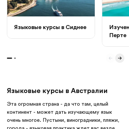
Языковые курсы в Сиднее
Изучен
Перте
Языковые курсы в Австралии
Эта огромная страна - да что там, целый
континент - может дать изучающему язык
очень многое. Пустыни, виноградники, пляжи,
города - языковая практика ждет вас везде.