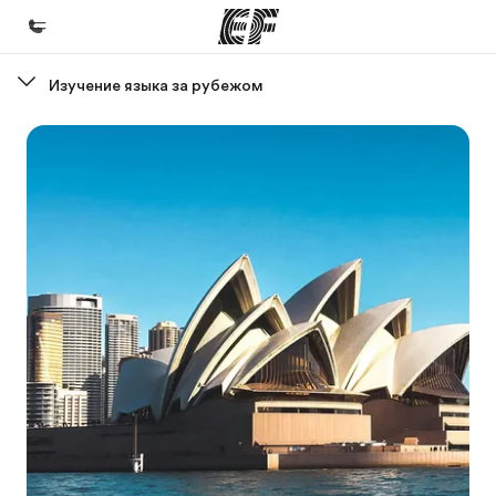
Изучение языка за рубежом
Главная
Добро пожаловать в EF
Программы
Все курсы и программы EF
Офисы
Найти ближайший офис
О нас
Кто мы
Карьера
Присоединиться к нашей команде