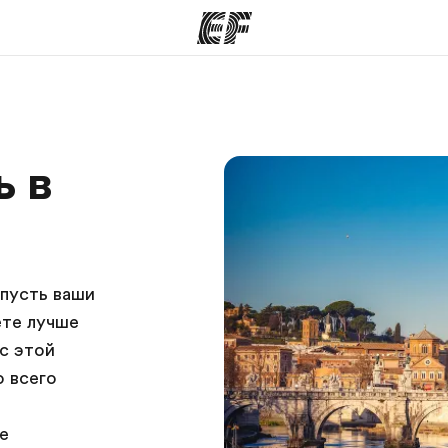
аммы
Офисы
ь в
программы
Найти ближайший офис
К
 пусть ваши
ете лучше
с этой
о всего
е