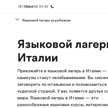
7 (701) 958 35 46
Меню
Языковой лагерь за рубежом
Главная
Прогр
Языковой лагер
Добро пожаловать в EF
Все курсы и 
EF
Италии
Приезжайте в языковой лагерь в Италии —
каникулы станут незабываемыми. Вы смож
заговорить по-итальянски и познакомиться 
чудесной страной. У вас появятся друзья с
мира. Языковой лагерь в Италии — это
разнообразные языковые курсы, интересны