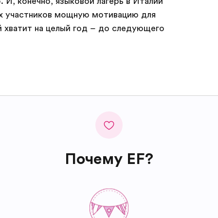
 И, конечно, языковой лагерь в Италии
х участников мощную мотивацию для
й хватит на целый год – до следующего
Почему EF?