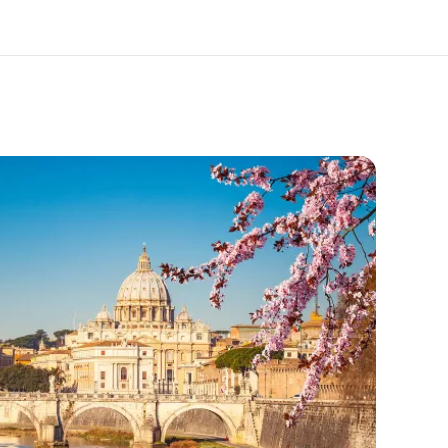
О нас
Карьера
то мы
Присоединиться к нашей
команде