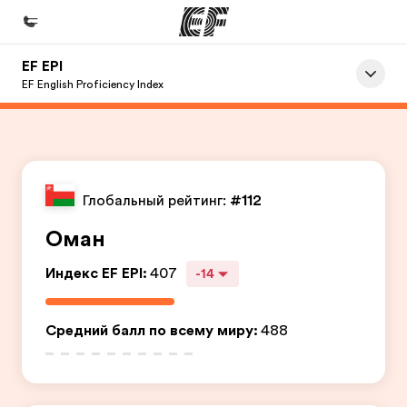
EF EPI
Главная
EF English Proficiency Index
Добро пожаловать в EF
Программы
Все курсы и программы EF
Глобальный рейтинг:
#112
Офисы
Оман
Найти ближайший офис
Индекс EF EPI
:
407
-14
О нас
Кто мы
Средний балл по всему миру
:
488
Карьера
Присоединиться к нашей команде