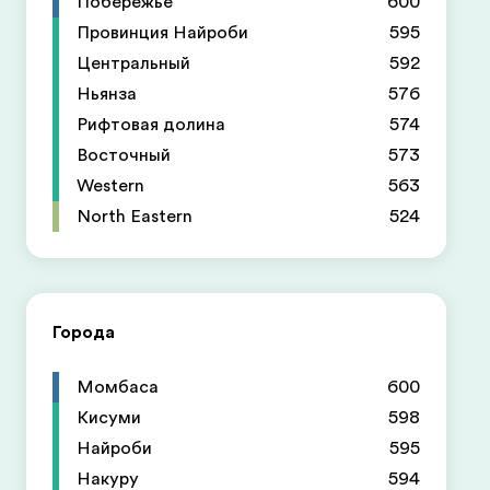
Побережье
600
Провинция Найроби
595
Центральный
592
Ньянза
576
Рифтовая долина
574
Восточный
573
Western
563
North Eastern
524
Города
Момбаса
600
Кисуми
598
Найроби
595
Накуру
594