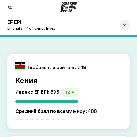
EF EPI
Главная
EF English Proficiency Index
Добро пожаловать в EF
Программы
Все курсы и программы EF
Глобальный рейтинг:
#19
Офисы
Кения
Найти ближайший офис
Индекс EF EPI
:
593
12
О нас
Кто мы
Средний балл по всему миру
:
488
Карьера
Присоединиться к нашей команде