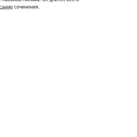
сание
сочинения.
 до 677, которая включает только
лючается в общий балл, он
 TOEFL PBT действительны в
ом университете, который
ерситетов США имеют минимальный
TS публикует таблицу для
итетов конвертировать баллы PBT