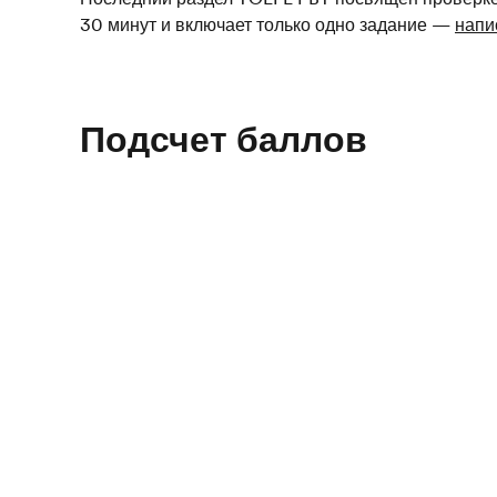
30 минут и включает только одно задание —
напи
Подсчет баллов
Результат TOEFL
PBT оценивается по шкале от 310
первые три раздела теста. Раздел "Письмо" не вк
указывается отдельно по шкале от 0 до 6. Баллы
течение 2-х лет и могут быть использованы в люб
принимает баллы TOEFL iBT. Большинство унив
балл TOEFL iBT, необходимый для поступления. E
конвертации, позволяющую сотрудникам универс
в iBT.
Тесты на знание английского
TOEFL
TOEFL PBT
Home