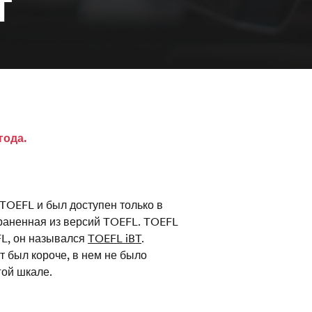
T
года.
TOEFL и был доступен только в
раненная из версий TOEFL. TOEFL
FL, он назывался
TOEFL iBT
.
т был короче, в нем не было
гой шкале.