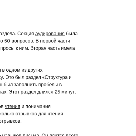
раздела. Секция
аудирования
была
ло 50 вопросов. В первой части
просы к ним. Вторая часть имела
 в одном из других
у. Это был раздел «Структура и
н был заполнить пробелы в
ах. Этот раздел длился 25 минут.
ов
чтения
и понимания
колько отрывков для чтения
отрывков.
навыков письма. Он длится всего