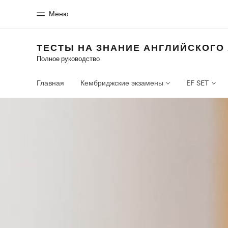
Меню
ТЕСТЫ НА ЗНАНИЕ АНГЛИЙСКОГО
Полное руководство
Главная
Прогр
Добро пожаловать в EF
Все курсы и пр
Главная
Кембриджские экзамены
EF SET