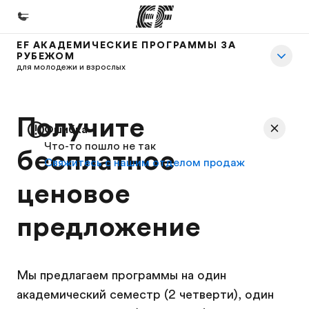
EF АКАДЕМИЧЕСКИЕ ПРОГРАММЫ ЗА
РУБЕЖОМ
Главная
для молодежи и взрослых
Добро пожаловать в EF
Программы
Получите
Ошибка
Все курсы и программы EF
Что-то пошло не так
бесплатное
Свяжитесь с нашим отделом продаж
Офисы
ценовое
Найти ближайший офис
О нас
предложение
Кто мы
Карьера
Мы предлагаем программы на один
Присоединиться к нашей команде
академический семестр (2 четверти), один