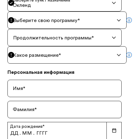
Выберите пункт назначения
*
Окленд
Выберите свою программу
*
mor
Продолжительность программы
*
Какое размещение
*
mor
Персональная информация
Имя
*
Фамилия
*
Дата рождения
*
ДД
.
ММ
.
ГГГГ