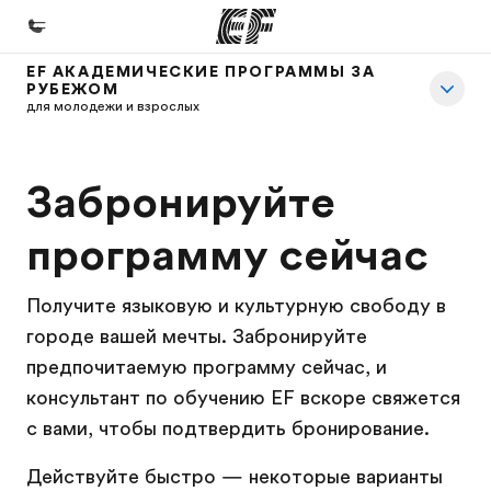
EF АКАДЕМИЧЕСКИЕ ПРОГРАММЫ ЗА
РУБЕЖОМ
Главная
для молодежи и взрослых
Добро пожаловать в EF
Программы
Забронируйте
Все курсы и программы EF
программу сейчас
Офисы
Найти ближайший офис
Получите языковую и культурную свободу в
городе вашей мечты. Забронируйте
О нас
предпочитаемую программу сейчас, и
Кто мы
консультант по обучению EF вскоре свяжется
Карьера
с вами, чтобы подтвердить бронирование.
Присоединиться к нашей команде
Действуйте быстро — некоторые варианты