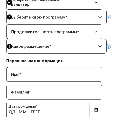
Выберите пункт назначения
*
Ванкувер
Выберите свою программу
*
mor
Продолжительность программы
*
Какое размещение
*
mor
Персональная информация
Имя
*
Фамилия
*
Дата рождения
*
ДД
.
ММ
.
ГГГГ