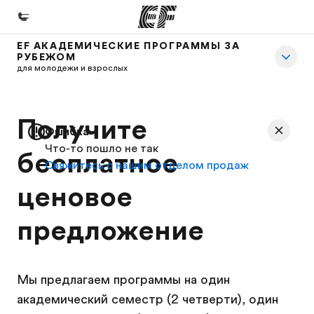
EF АКАДЕМИЧЕСКИЕ ПРОГРАММЫ ЗА
РУБЕЖОМ
Главная
для молодежи и взрослых
Добро пожаловать в EF
Программы
Получите
Ошибка
Все курсы и программы EF
Что-то пошло не так
бесплатное
Свяжитесь с нашим отделом продаж
Офисы
ценовое
Найти ближайший офис
О нас
предложение
Кто мы
Карьера
Мы предлагаем программы на один
Присоединиться к нашей команде
академический семестр (2 четверти), один