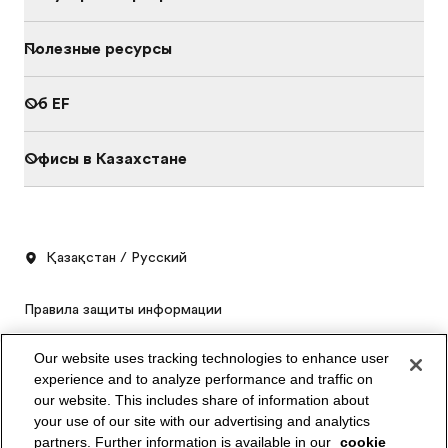
Полезные ресурсы
Об EF
Офисы в Казахстане
Қазақстан / Русский
Правила защиты информации
Правила и условия
Our website uses tracking technologies to enhance user
experience and to analyze performance and traffic on
Куки-файлы
our website. This includes share of information about
Каталог
your use of our site with our advertising and analytics
partners. Further information is available in our
cookie