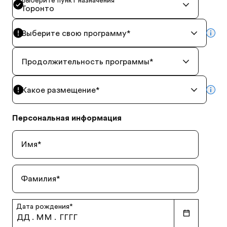
Выберите пункт назначения
*
Торонто
Выберите свою программу
*
mor
Продолжительность программы
*
Какое размещение
*
mor
Персональная информация
Имя
*
Фамилия
*
Дата рождения
*
ДД
.
ММ
.
ГГГГ