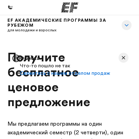
EF АКАДЕМИЧЕСКИЕ ПРОГРАММЫ ЗА
РУБЕЖОМ
Главная
для молодежи и взрослых
Добро пожаловать в EF
Программы
Получите
Ошибка
Все курсы и программы EF
Что-то пошло не так
бесплатное
Свяжитесь с нашим отделом продаж
Офисы
ценовое
Найти ближайший офис
О нас
предложение
Кто мы
Карьера
Мы предлагаем программы на один
Присоединиться к нашей команде
академический семестр (2 четверти), один