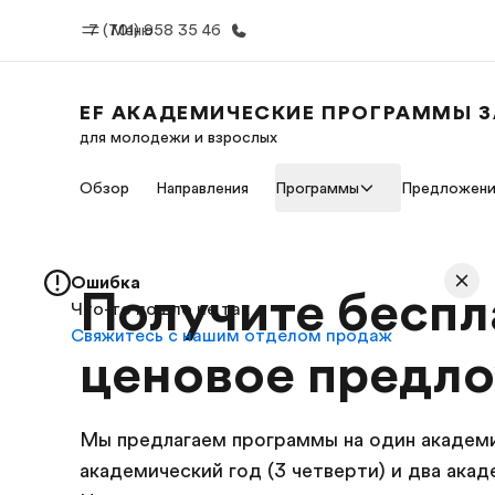
7 (701) 958 35 46
Меню
EF АКАДЕМИЧЕСКИЕ ПРОГРАММЫ 
для молодежи и взрослых
Главная
Прогр
Обзор
Направления
Программы
Предложени
Добро пожаловать в EF
Все курсы и 
EF
Ошибка
Получите беспл
Что-то пошло не так
Свяжитесь с нашим отделом продаж
ценовое предл
Мы предлагаем программы на один академи
академический год (3 четверти) и два акад