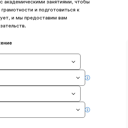
с академическими занятиями, чтобы
 грамотности и подготовиться к
ует, и мы предоставим вам
зательств.
жение
more info
more info