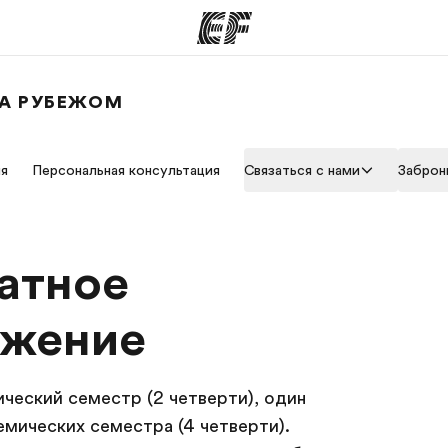
ЗА РУБЕЖОМ
аммы
Офисы
я
Персональная консультация
Связаться с нами
Заброн
программы
Найти ближайший офис
К
атное
ожение
ческий семестр (2 четверти), один
емических семестра (4 четверти).