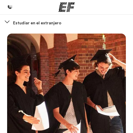
Estudiar en el extranjero
Inicio
Bienvenido a EF
Programas
Ver todo lo que hacemos
Oficinas
Encuentra una oficina
Sobre nosotros
Quiénes somos
Trabajos
Únete al equipo