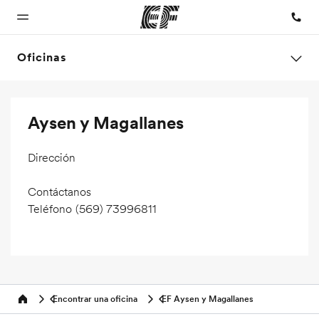
Oficinas
Inicio
Programas
Oficinas
Sobre
Trabajos
Aysen y Magallanes
nosotros
Bienvenido a
Ver todo lo que
Encuentra
Únete al
EF
hacemos
una oficina
equipo
Quiénes
Dirección
somos
Contáctanos
Teléfono
(569) 73996811
Encontrar una oficina
EF Aysen y Magallanes
Home