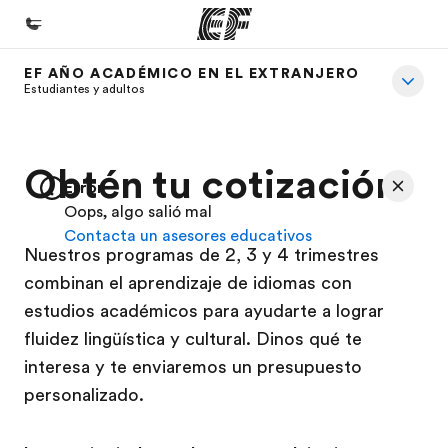
EF AÑO ACADÉMICO EN EL EXTRANJERO
Inicio
Estudiantes y adultos
Bienvenido a EF
Programas
Obtén tu cotización
Error
Ver todo lo que hacemos
Oops, algo salió mal
Contacta un asesores educativos
Oficinas
Nuestros programas de 2, 3 y 4 trimestres
Encuentra una oficina
combinan el aprendizaje de idiomas con
Sobre nosotros
estudios académicos para ayudarte a lograr
fluidez lingüística y cultural. Dinos qué te
Quiénes somos
interesa y te enviaremos un presupuesto
Trabajos
personalizado.
Únete al equipo