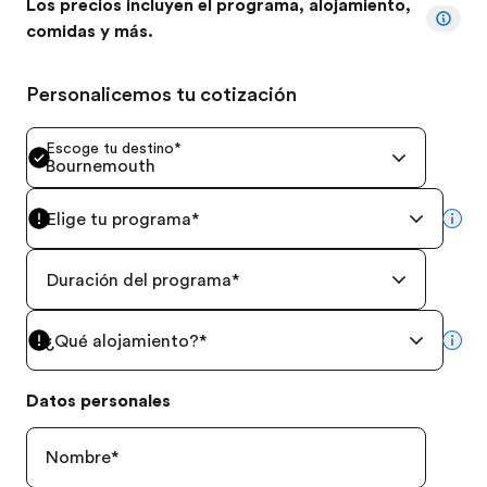
Los precios incluyen el programa, alojamiento,
comidas y más.
Personalicemos tu cotización
Escoge tu destino
*
Bournemouth
Elige tu programa
*
mor
Duración del programa
*
¿Qué alojamiento?
*
mor
Datos personales
Nombre
*