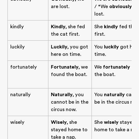
are lost.
/ *We
obviously
ar
lost.
kindly
Kindly
, she fed
She
kindly
fed the 
the cat first.
first.
luckily
Luckily
, you got
You
luckily
got her
here on time.
time.
fortunately
Fortunately
, we
We
fortunately
fo
found the boat.
the boat.
naturally
Naturally
, you
You
naturally
cann
cannot be in the
be in the circus now
circus now.
wisely
Wisely
, she
She
wisely
stayed
stayed home to
home to take a nap
take a nap.