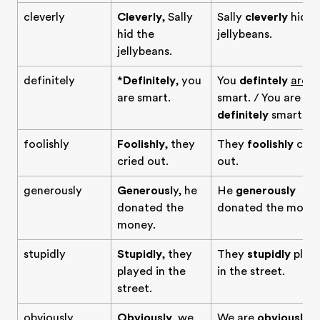
cleverly
Cleverly
, Sally
Sally
cleverly
hid t
hid the
jellybeans.
jellybeans.
definitely
*
Definitely
, you
You
defintely
are
are smart.
smart. / You are
definitely
smart.
foolishly
Foolishly
, they
They
foolishly
crie
cried out.
out.
generously
Generousl
y, he
He
generously
donated the
donated the money
money.
stupidly
Stupidly
, they
They
stupidly
play
played in the
in the street.
street.
obviously
Obviously
, we
We are
obviously
lo