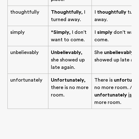
thoughtfully
Thoughtfully
, I
I
thoughtfully
turn
turned away.
away.
simply
*
Simply
, I don't
I
simply
don't want
want to come.
come.
unbelievably
Unbelievably
,
She
unbelievably
she showed up
showed up late aga
late again.
unfortunately
Unfortunately
,
There is
unfortunat
there is no more
no more room. / T
room.
unfortunately
is
no
more room.