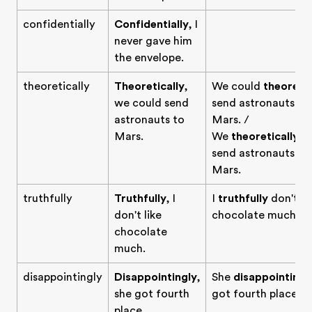
confidentially
Confidentially
, I
never gave him
the envelope.
theoretically
Theoretically
,
We could
theoretic
we could send
send astronauts to
astronauts to
Mars. /
Mars.
We
theoretically
c
send astronauts to
Mars.
truthfully
Truthfully
, I
I
truthfully
don't li
don't like
chocolate much.
chocolate
much.
disappointingly
Disappointingly
,
She
disappointingl
she got fourth
got fourth place.
place.