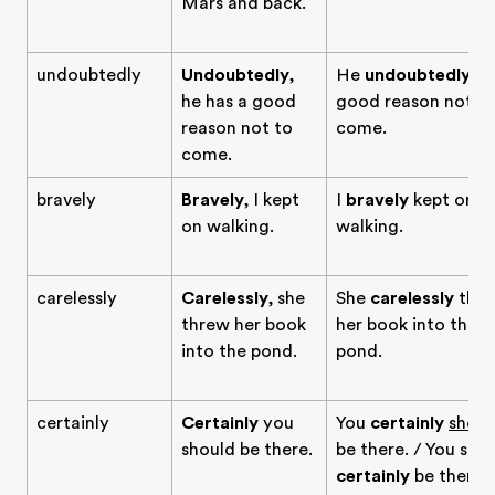
Mars and back.
undoubtedly
Undoubtedly
,
He
undoubtedly
ha
he has a good
good reason not t
reason not to
come.
come.
bravely
Bravely
, I kept
I
bravely
kept on
on walking.
walking.
carelessly
Carelessly
, she
She
carelessly
thr
threw her book
her book into the
into the pond.
pond.
certainly
Certainly
you
You
certainly
shoul
should be there.
be there. / You sho
certainly
be there.