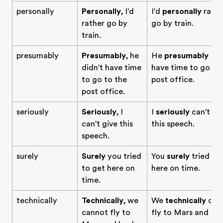
personally
Personally
, I'd
I'd
personally
rathe
rather go by
go by train.
train.
presumably
Presumably
, he
He
presumably
did
didn't have time
have time to go to
to go to the
post office.
post office.
seriously
Seriously
, I
I
seriously
can't gi
can't give this
this speech.
speech.
surely
Surely
you tried
You
surely
tried to
to get here on
here on time.
time.
technically
Technically
, we
We
technically
can
cannot fly to
fly to Mars and bac