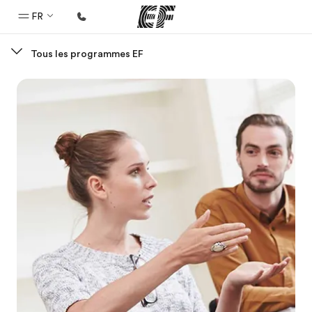
FR
Tous les programmes EF
Accueil
Bienvenue chez EF
Programmes
Nos offres
Bureaux
Trouver un bureau
A propos de nous
Qui sommes-nous ?
EF recrute
Rejoignez nos équipes