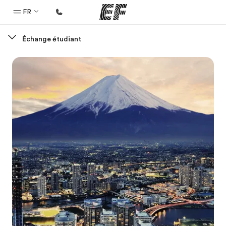
FR
Échange étudiant
Accueil
Bienvenue chez EF
Programmes
Nos offres
Bureaux
Trouver un bureau
A propos de nous
Qui sommes-nous ?
EF recrute
Rejoignez nos équipes