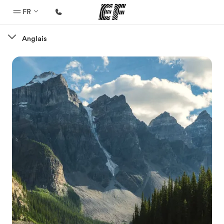
FR
Anglais
Accueil
Bienvenue chez EF
Programmes
Nos offres
Bureaux
Trouver un bureau
A propos de nous
Qui sommes-nous ?
EF recrute
Rejoignez nos équipes