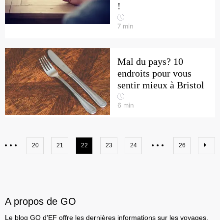
!
7
min
Mal du pays? 10
endroits pour vous
sentir mieux à Bristol
6
min
20
21
22
23
24
26
A propos de GO
Le blog GO d'EF offre les dernières informations sur les voyages,