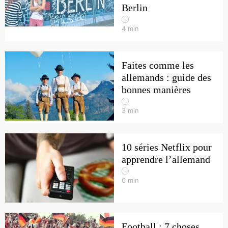
Berlin
4
min
Faites comme les
allemands : guide des
bonnes manières
3
min
10 séries Netflix pour
apprendre l’allemand
6
min
Football : 7 choses