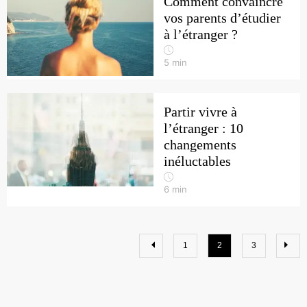
Comment convaincre
vos parents d’étudier
à l’étranger ?
5
min
Partir vivre à
l’étranger : 10
changements
inéluctables
6
min
1
2
3