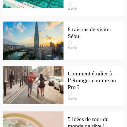
4
min
8 raisons de visiter
Séoul
5
min
Comment étudier à
l’étranger comme un
Pro ?
3
min
5 idées de tour du
monde de rêve !