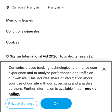
Canada / Français
Français
Mentions légales
Conditions générales
Cookies
© Signum International AG 2026. Tous droits réservés.
Our website uses tracking technologies to enhance user
experience and to analyze performance and traffic on
our website. This includes share of information about
Le site est hébergée par AWS, Cloudflare, réseau de diffusion
your use of our site with our advertising and analytics
de contenu (CDN) qui permet de mettre en cache le contenu
partners. Further information is available in our
cookie
statique et d'accélérer le site web.
policy.
Privacy Settings
Ok