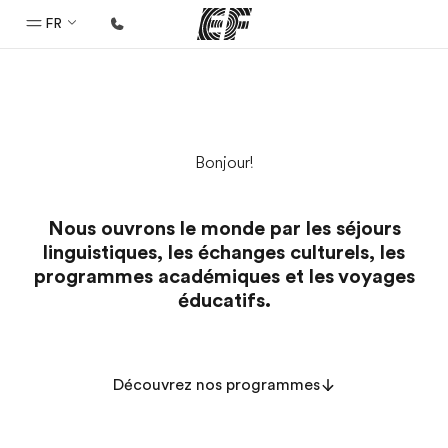
FR
Accueil
Bienvenue chez EF
Bonjour!
Programmes
Nos offres
Nous ouvrons le monde par les séjours
Bureaux
linguistiques, les échanges culturels, les
Trouver un bureau
programmes académiques et les voyages
éducatifs.
A propos de nous
Qui sommes-nous ?
EF recrute
Découvrez nos programmes
Rejoignez nos équipes