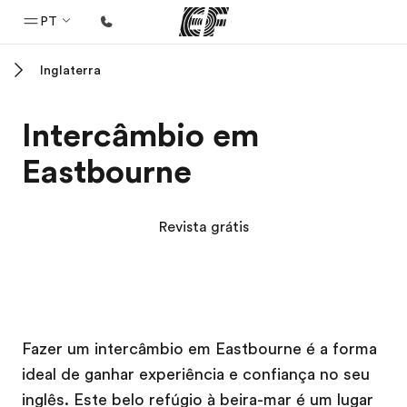
PT
Inglaterra
Início
Bem-vindo à EF
Intercâmbio em
Programas
Eastbourne
Saiba tudo que oferecemos
Escritórios
Revista grátis
Encontre um escritório
Sobre nós
Quem somos
Campus EF
Campus EF
Carreiras
Fazer um intercâmbio em Eastbourne é a forma
ideal de ganhar experiência e confiança no seu
Junte-se a nós
inglês. Este belo refúgio à beira-mar é um lugar