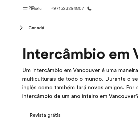
PT
Menu
+971523294807
Canadá
Início
Progra
Intercâmbio em 
Bem-vindo à EF
Saiba tud
oferece
Um intercâmbio em Vancouver é uma maneira 
multiculturais de todo o mundo. Durante o s
inglês como também fará novos amigos. Por 
intercâmbio de um ano inteiro em Vancouver
Revista grátis