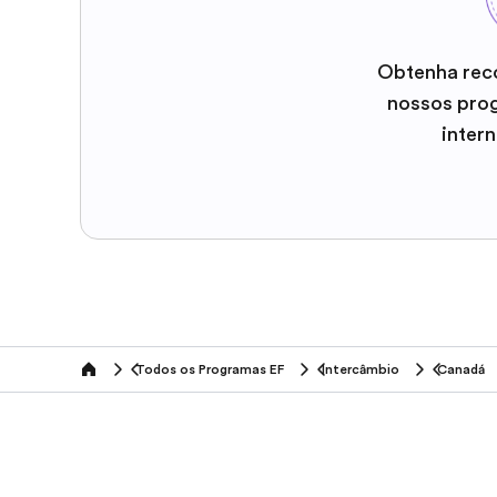
Obtenha rec
nossos pro
inter
Todos os Programas EF
Intercâmbio
Canadá
home