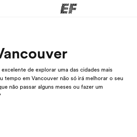
mas
Escritórios
So
Vancouver
o que
Encontre um escritório
Que
mos
excelente de explorar uma das cidades mais
eu tempo em Vancouver não só irá melhorar o seu
que não passar alguns meses ou fazer um
?