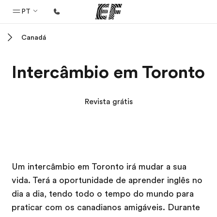
PT
Canadá
Início
Bem-vindo à EF
Intercâmbio em Toronto
Programas
Saiba tudo que oferecemos
Revista grátis
Escritórios
Encontre um escritório
Sobre nós
Campus EF
Campus EF
Um intercâmbio em Toronto irá mudar a sua
Quem somos
vida. Terá a oportunidade de aprender inglês no
Carreiras
dia a dia, tendo todo o tempo do mundo para
Junte-se a nós
praticar com os canadianos amigáveis. Durante