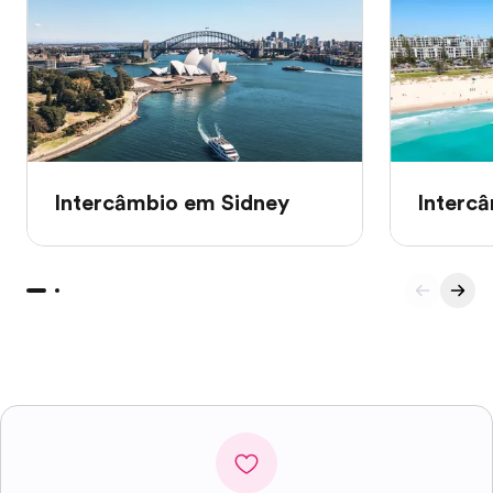
Intercâmbio em Sidney
Interc