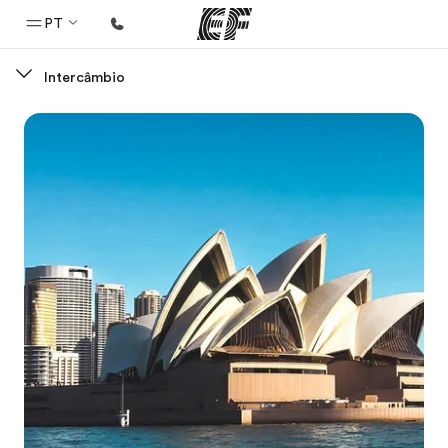
PT
Intercâmbio
Início
Bem-vindo à EF
Programas
Saiba tudo que oferecemos
Escritórios
Encontre um escritório
Sobre nós
Quem somos
Carreiras
Junte-se a nós