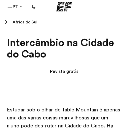
PT
África do Sul
Início
Bem-vindo à EF
Intercâmbio na Cidade
Programas
do Cabo
Saiba tudo que oferecemos
Escritórios
Revista grátis
Encontre um escritório
Sobre nós
Quem somos
Campus EF
Campus EF
Carreiras
Estudar sob o olhar de Table Mountain é apenas
uma das várias coisas maravilhosas que um
Junte-se a nós
aluno pode desfrutar na Cidade do Cabo. Há