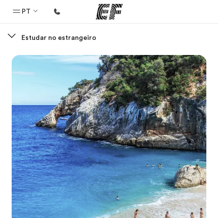
PT
Estudar no estrangeiro
Início
Bem-vindo à EF
Programas
Saiba tudo que oferecemos
Escritórios
Encontre um escritório
Sobre nós
Quem somos
Carreiras
Junte-se a nós