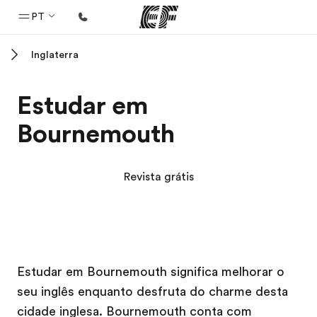
PT
Inglaterra
Início
Bem-vindo à EF
Estudar em
Programas
Bournemouth
Saiba tudo que oferecemos
Escritórios
Revista grátis
Encontre um escritório
Sobre nós
Quem somos
Campus EF
Campus EF
Campus EF
Campus EF
Carreiras
Estudar em Bournemouth significa melhorar o
seu inglês enquanto desfruta do charme desta
Junte-se a nós
cidade inglesa. Bournemouth conta com