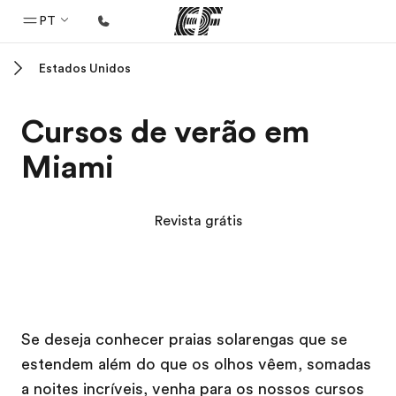
PT
Estados Unidos
Início
Bem-vindo à EF
Cursos de verão em
Programas
Miami
Saiba tudo que oferecemos
Escritórios
Revista grátis
Encontre um escritório
Sobre nós
Quem somos
Campus EF
Campus EF
Carreiras
Se deseja conhecer praias solarengas que se
estendem além do que os olhos vêem, somadas
Junte-se a nós
a noites incríveis, venha para os nossos cursos