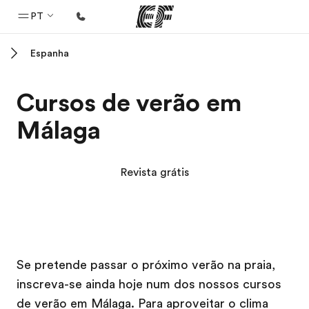
PT
Espanha
Início
Bem-vindo à EF
Cursos de verão em
Programas
Málaga
Saiba tudo que oferecemos
Escritórios
Revista grátis
Encontre um escritório
Sobre nós
Quem somos
Campus EF
Campus EF
Carreiras
Se pretende passar o próximo verão na praia,
inscreva-se ainda hoje num dos nossos cursos
Junte-se a nós
de verão em Málaga. Para aproveitar o clima