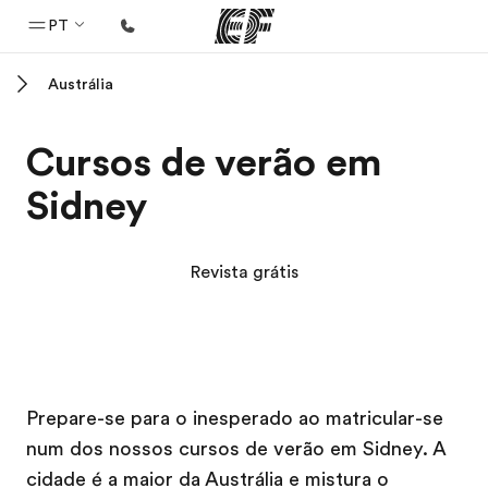
PT
Austrália
Início
Bem-vindo à EF
Cursos de verão em
Programas
Sidney
Saiba tudo que oferecemos
Escritórios
Revista grátis
Encontre um escritório
Sobre nós
Quem somos
Campus EF
Campus EF
Carreiras
Prepare-se para o inesperado ao matricular-se
num dos nossos cursos de verão em Sidney. A
Junte-se a nós
cidade é a maior da Austrália e mistura o