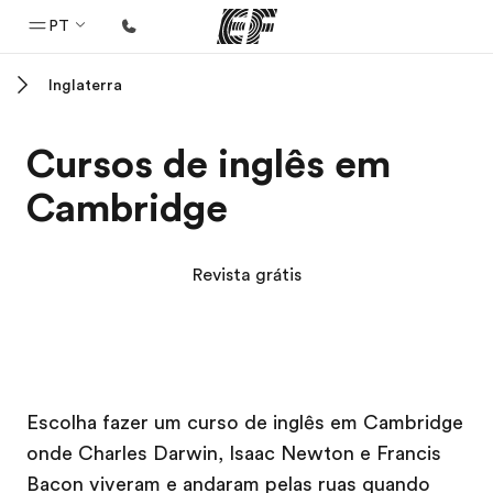
PT
Inglaterra
Início
Bem-vindo à EF
Cursos de inglês em
Programas
Cambridge
Saiba tudo que oferecemos
Escritórios
Revista grátis
Encontre um escritório
Sobre nós
Quem somos
Campus EF
Campus EF
Carreiras
Escolha fazer um curso de inglês em Cambridge
onde Charles Darwin, Isaac Newton e Francis
Junte-se a nós
Bacon viveram e andaram pelas ruas quando