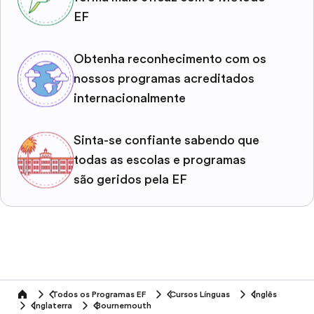
EF
Obtenha reconhecimento com os
nossos programas acreditados
internacionalmente
Sinta-se confiante sabendo que
todas as escolas e programas
são geridos pela EF
Todos os Programas EF
Cursos Línguas
Inglês
home
Inglaterra
Bournemouth