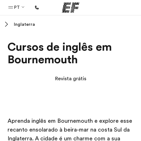
PT
Inglaterra
Início
Bem-vindo à EF
Cursos de inglês em
Programas
Bournemouth
Saiba tudo que oferecemos
Escritórios
Revista grátis
Encontre um escritório
Sobre nós
Quem somos
Campus EF
Campus EF
Carreiras
Aprenda inglês em Bournemouth e explore esse
recanto ensolarado à beira-mar na costa Sul da
Junte-se a nós
Inglaterra. A cidade é um charme com a sua